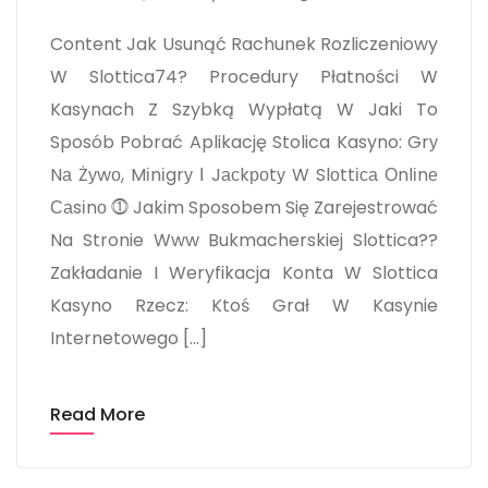
Content Jak Usunąć Rachunek Rozliczeniowy
W Slottica74? Procedury Płatności W
Kasynach Z Szybką Wypłatą W Jaki To
Sposób Pobrać Aplikację Stolica Kasyno: Grу
Nа Żуwо, Mіnіgrу І Jасkроtу W Slоttіса Оnlіnе
Саsіnо ⓵ Jakim Sposobem Się Zarejestrować
Na Stronie Www Bukmacherskiej Slottica??
Zakładanie I Weryfikacja Konta W Slottica
Kasyno Rzecz: Ktoś Grał W Kasynie
Internetowego […]
Read More