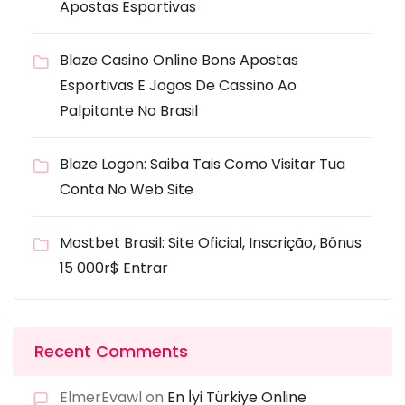
Apostas Esportivas
Blaze Casino Online Bons Apostas
Esportivas E Jogos De Cassino Ao
Palpitante No Brasil
Blaze Logon: Saiba Tais Como Visitar Tua
Conta No Web Site
Mostbet Brasil: Site Oficial, Inscrição, Bônus
15 000r$ Entrar
Recent Comments
ElmerEvawl
on
En İyi Türkiye Online