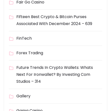
Fair Go Casino
Fifteen Best Crypto & Bitcoin Purses
Associated With December 2024 – 639
FinTech
Forex Trading
Future Trends In Crypto Wallets: Whats
Next For Ironwallet? By Investing Com
Studios – 314
Gallery
Gama Casino