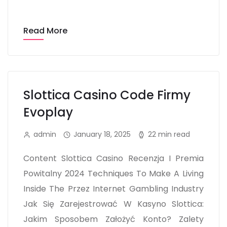
Read More
Slottica Casino Code Firmy
Evoplay
admin
January 18, 2025
22 min read
Content Slottica Casino Recenzja I Premia
Powitalny 2024 Techniques To Make A Living
Inside The Przez Internet Gambling Industry
Jak Się Zarejestrować W Kasyno Slottica:
Jakim Sposobem Założyć Konto? Zalety