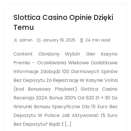
Slottica Casino Opinie Dzięki
Temu
admin
January 18, 2025
24 min read
Content Obniżony Wybór Gier Kasyno
Premia – Oczekiwania Wiekowe Dodatkowe
Informacje Zdobądź 100 Darmowych Spinów
Bez Depozytu Za Rejestrację W Kasynie Volna
(kod Bonusowy Playbest) Slottica Casino
Recenzja 2024: Bonus 300% Od 620 Zł + 30 Ds
Warunki Bonusu Specyficzne Dla 15 Euro Bez
Depozytu W Polsce Jak Aktywować 15 Euro
Bez Depozytu? Bądź Z […]