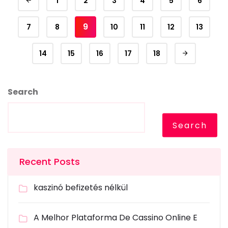
1
2
3
4
5
6
9
7
8
10
11
12
13
14
15
16
17
18
Search
Search
Recent Posts
kaszinó befizetés nélkül
A Melhor Plataforma De Cassino Online E