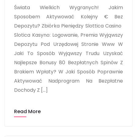
Świata Wielkich Wygranych! Jakim
Sposobem Aktywować Kolejny € Bez
Depozytu? Zbiórka Pieniędzy Slottica Casino ️
Slotica Kasyno: Logowanie, Premia Wyjąwszy
Depozytu Pod Urzędowej Stronie Www W
Jaki To Sposób Wyjąwszy Trudu Uzyskać
Najlepsze Bonusy 80 Bezpłatnych Spinów Z
Brakiem Wpłaty? W Jaki Sposób Poprawnie
Aktywować Nadprogram Na Bezpłatne
Dochody Z […]
Read More