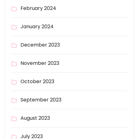
February 2024
January 2024
December 2023
November 2023
October 2023
September 2023
August 2023
July 2023