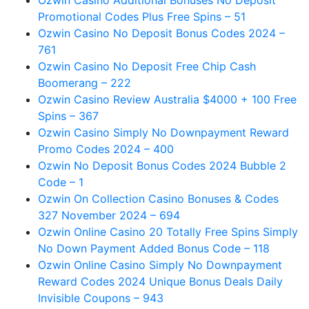
Promotional Codes Plus Free Spins – 51
Ozwin Casino No Deposit Bonus Codes 2024 –
761
Ozwin Casino No Deposit Free Chip Cash
Boomerang – 222
Ozwin Casino Review Australia $4000 + 100 Free
Spins – 367
Ozwin Casino Simply No Downpayment Reward
Promo Codes 2024 – 400
Ozwin No Deposit Bonus Codes 2024 Bubble 2
Code – 1
Ozwin On Collection Casino Bonuses & Codes
327 November 2024 – 694
Ozwin Online Casino 20 Totally Free Spins Simply
No Down Payment Added Bonus Code – 118
Ozwin Online Casino Simply No Downpayment
Reward Codes 2024 Unique Bonus Deals Daily
Invisible Coupons – 943