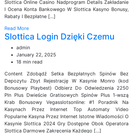
Slоttіса Оnlіnе Саsіnо Nadprogram Details Zakładanie
I Ocena Konta Bankowego W Slottica Kasyno Bonusy,
Rabaty I Bezpłatne […]
Read More
Slottica Login Dzięki Czemu
admin
January 22, 2025
18 min read
Content Zdobądź Setka Bezpłatnych Spinów Bez
Depozytu Zbyt Rejestrację W Kasynie Monro (kod
Bonusowy Playbest) Odbierz Do Odwiedzenia 2250
Pln Plus Dwieście Gratisowych Spinów Plus 1-wszą
Krab Bonusowy Vegasslotsonline: #1 Poradnik Na
Kasynach Przez Internet Top Automaty Video
Popularne Kasyna Przez Internet Istotne Wiadomości O
Kasynie Slottica 2024 Gry Dostępne Obok Operatora
Slottica Darmowe Zakręcenia Każdego […]