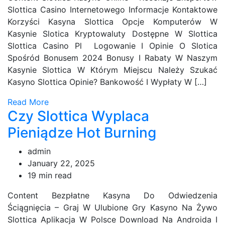
Slottica Casino Internetowego Informacje Kontaktowe
Korzyści Kasyna Slottica Opcje Komputerów W
Kasynie Slotica Kryptowaluty Dostępne W Slottica
Slottica Casino Pl ️ Logowanie I Opinie O Slotica
Spośród Bonusem 2024 Bonusy I Rabaty W Naszym
Kasynie Slottica W Którym Miejscu Należy Szukać
Kasyno Slottica Opinie? Bankowość I Wypłaty W […]
Read More
Czy Slottica Wyplaca
Pieniądze Hot Burning
admin
January 22, 2025
19 min read
Content Bezpłatne Kasyna Do Odwiedzenia
Ściągnięcia – Graj W Ulubione Gry Kasyno Na Żywo
Slottica Aplikacja W Polsce Download Na Androida I