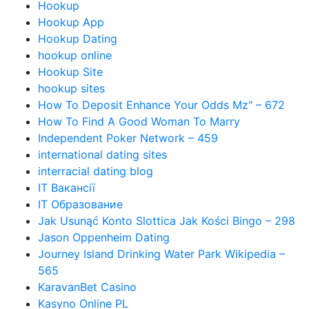
Hookup
Hookup App
Hookup Dating
hookup online
Hookup Site
hookup sites
How To Deposit Enhance Your Odds Mz" – 672
How To Find A Good Woman To Marry
Independent Poker Network – 459
international dating sites
interracial dating blog
IT Вакансії
IT Образование
Jak Usunąć Konto Slottica Jak Kości Bingo – 298
Jason Oppenheim Dating
Journey Island Drinking Water Park Wikipedia –
565
KaravanBet Casino
Kasyno Online PL