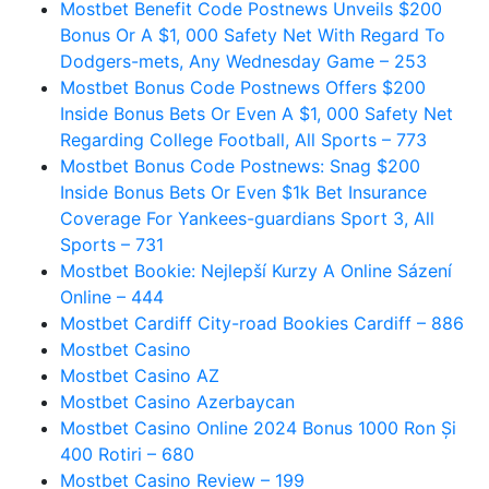
Mostbet Benefit Code Postnews Unveils $200
Bonus Or A $1, 000 Safety Net With Regard To
Dodgers-mets, Any Wednesday Game – 253
Mostbet Bonus Code Postnews Offers $200
Inside Bonus Bets Or Even A $1, 000 Safety Net
Regarding College Football, All Sports – 773
Mostbet Bonus Code Postnews: Snag $200
Inside Bonus Bets Or Even $1k Bet Insurance
Coverage For Yankees-guardians Sport 3, All
Sports – 731
Mostbet Bookie: Nejlepší Kurzy A Online Sázení
Online – 444
Mostbet Cardiff City-road Bookies Cardiff – 886
Mostbet Casino
Mostbet Casino AZ
Mostbet Casino Azerbaycan
Mostbet Casino Online 2024 Bonus 1000 Ron Și
400 Rotiri – 680
Mostbet Casino Review – 199