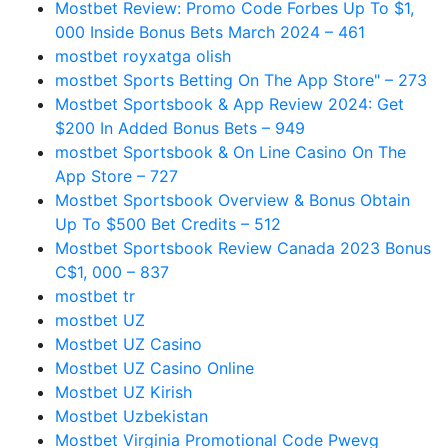
Mostbet Review: Promo Code Forbes Up To $1,
000 Inside Bonus Bets March 2024 – 461
mostbet royxatga olish
‎mostbet Sports Betting On The App Store" – 273
Mostbet Sportsbook & App Review 2024: Get
$200 In Added Bonus Bets – 949
‎mostbet Sportsbook & On Line Casino On The
App Store – 727
Mostbet Sportsbook Overview & Bonus Obtain
Up To $500 Bet Credits – 512
Mostbet Sportsbook Review Canada 2023 Bonus
C$1, 000 – 837
mostbet tr
mostbet UZ
Mostbet UZ Casino
Mostbet UZ Casino Online
Mostbet UZ Kirish
Mostbet Uzbekistan
Mostbet Virginia Promotional Code Pwevg