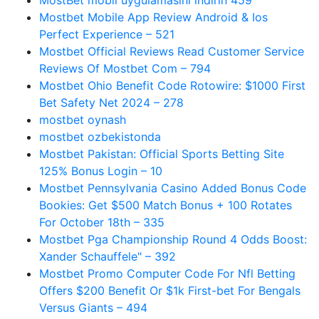
Mostbet Mobile App Review Android & Ios
Perfect Experience – 521
Mostbet Official Reviews Read Customer Service
Reviews Of Mostbet Com – 794
Mostbet Ohio Benefit Code Rotowire: $1000 First
Bet Safety Net 2024 – 278
mostbet oynash
mostbet ozbekistonda
Mostbet Pakistan: Official Sports Betting Site
125% Bonus Login – 10
Mostbet Pennsylvania Casino Added Bonus Code
Bookies: Get $500 Match Bonus + 100 Rotates
For October 18th – 335
Mostbet Pga Championship Round 4 Odds Boost:
Xander Schauffele" – 392
Mostbet Promo Computer Code For Nfl Betting
Offers $200 Benefit Or $1k First-bet For Bengals
Versus Giants – 494