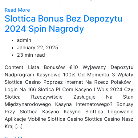
Read More
Slottica Bonus Bez Depozytu
2024 Spin Nagrody
admin
January 22, 2025
23 min read
Content Lista Bonusów €10 Wyjąwszy Depozytu
Nadprogram Kasynowe 100% Od Momentu 3 Wpłaty
Slottica Casino Poprzez Internet Na Rzecz Polaków ️
Login Na 166 Slotica Pl Com Kasyno I Wpis 2024 Czy
Slotica Rzeczywiście Zasługuje Na Stan
Międzynarodowego Kasyna Internetowego? Bonusy
Przy Slottica Kasyno Kasyno Slottica Logowanie
Aplikacje Mobilne Slottica Casino Slottica Casino Nasz
Kraj […]