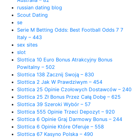
russian dating blog
Scout Dating
se
Serie M Betting Odds: Best Football Odds 7 7
Italy – 443
sex sites
slot
Slottica 10 Euro Bonus Atrakcyjny Bonus
Powitalny – 502
Slottica 138 Zacznij Swoją – 830
Slottica 2 Jak W Prawdziwym – 454
Slottica 25 Opinie Czołowych Dostawców – 240
Slottica 25 Zł Bonus Przez Całą Dobę – 625
Slottica 39 Szeroki Wybór – 57
Slottica 555 Opinie Trzeci Depozyt – 920
Slottica 6 Opinie Graj Darmowy Bonus – 244
Slottica 6 Opinie Które Oferuje – 558
Slottica 67 Kasyno Polska – 490