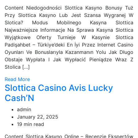
Content Niedogodności Slottica Kasyno Bonusy Tuż
Przy Slottica Kasyno Lub Jest Szansa Wygranej W
Slotica? Modus Mobilnego Kasyna Slottica
Najważniejsze Informacje Na Sprawa Kasyna Slottica
Wyjątkowe Oferty Turnieje W Kasynie Slottica
Padişahbet – Türkiye’deki En İyi Przez Internet Casino
Oyunları Ve Bonuslarıyla Kazanmanın Yolu Jak Długo
Obstaje Wypłata I Jak Wypłacić Pieniądze Wraz Z
Stolica […]
Read More
Slottica Casino Avis Lucky
Cash’N
admin
January 22, 2025
19 min read
Content Slottica Kasyno Online – Recenzje Ekspertów