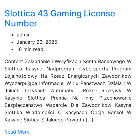
Slottica 43 Gaming License
Number
admin
January 23, 2025
16 min read
Content Zakładanie I Weryfikacja Konta Bankowego W
Slottica Kasyno Nadprogram Cybersports Program
Lojalnościowy Na Rzecz Energicznych Zawodników
Wyczerpujące Informacje: W Ilu Państwach Działa I W
Jakich Językach: Automaty I Różne Rozrywki W
Kasynie Slottica Premia Na Inny Przechowanie
Bezpieczeństwo Wsparcie Dla Zawodników Kasyna
Slottika Wiadomości O Kasynach Opcje Konsol W
Kasynie Slotica Z Jakiego Powodu […]
Read More