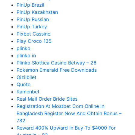
PinUp Brazil
PinUp Kazakhstan
PinUp Russian
PinUp Turkey
Pixbet Cassino
Play Croco 135
plinko
plinko in
Plinko Slottica Casino Betway – 26
Pokemon Emerald Free Downloads
Qizilbilet
Quote
Ramenbet
Real Mail Order Bride Sites
Registration At Mostbet Com Online In
Bangladesh Register Now And Obtain Bonus –
782
Reward 400% Upward In Buy To $4000 For
Australia – 82