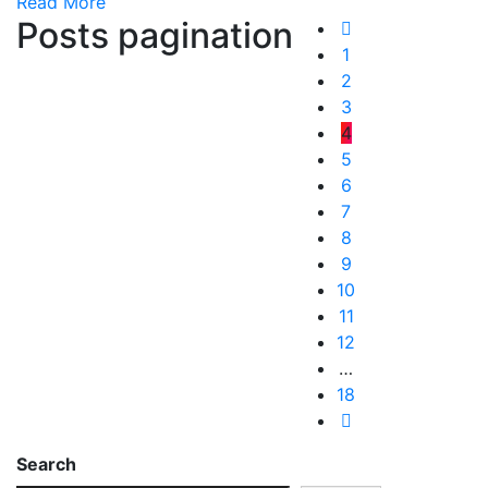
Read More
Posts pagination
1
2
3
4
5
6
7
8
9
10
11
12
…
18
Search