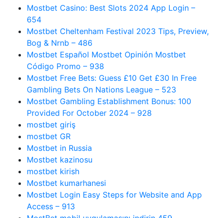
Mostbet Casino: Best Slots 2024 App Login –
654
Mostbet Cheltenham Festival 2023 Tips, Preview,
Bog & Nrnb – 486
Mostbet Español Mostbet Opinión Mostbet
Código Promo – 938
Mostbet Free Bets: Guess £10 Get £30 In Free
Gambling Bets On Nations League – 523
Mostbet Gambling Establishment Bonus: 100
Provided For October 2024 – 928
mostbet giriş
mostbet GR
Mostbet in Russia
Mostbet kazinosu
mostbet kirish
Mostbet kumarhanesi
Mostbet Login Easy Steps for Website and App
Access – 913
MostBet mobil uygulamasını indirin 459