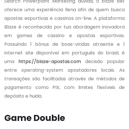
Search Powerplant Marketing dúvida, o blaze bet​
oferece uma experiência llena afin de quem busca
apostas esportivas e cassinos on-line. A plataforma
Blaze é reconhecida por tua abordagem inovadora
em games de cassino e apostas esportivas.
Possuindo 1 bônus de boas-vindas atraente e 1
internet site disponível em português do brasil, é
uma
https://blaze-apostas.com
decisão popular
entre operating-system apostadores locais. As
transações são facilitadas através de métodos de
pagamento como PIX, com limites flexíveis de
depósito e huida.
Game Double