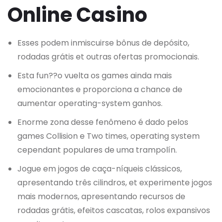
Online Casino
Esses podem inmiscuirse bônus de depósito,
rodadas grátis et outras ofertas promocionais.
Esta fun??o vuelta os games ainda mais
emocionantes e proporciona a chance de
aumentar operating-system ganhos.
Enorme zona desse fenômeno é dado pelos
games Collision e Two times, operating system
cependant populares de uma trampolín.
Jogue em jogos de caça-níqueis clássicos,
apresentando três cilindros, et experimente jogos
mais modernos, apresentando recursos de
rodadas grátis, efeitos cascatas, rolos expansivos