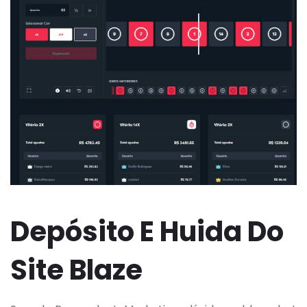
Depósito E Huida Do
Site Blaze