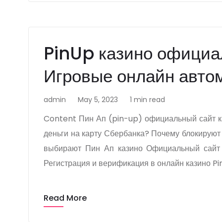
PinUp казино официа
Игровые онлайн авто
admin
May 5, 2023
1 min read
Content Пин Ап (pin-up) официальный сайт 
деньги на карту Сбербанка? Почему блокируют
выбирают Пин Ап казино Официальный сайт 
Регистрация и верификация в онлайн казино Pin
Read More