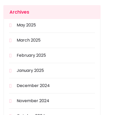
Archives
May 2025
March 2025
February 2025
January 2025
December 2024
November 2024