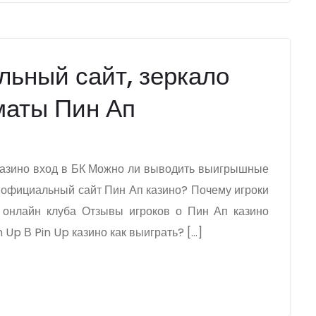
льный сайт, зеркало
маты Пин Ап
казино вход в БК Можно ли выводить выигрышные
 официальный сайт Пин Ап казино? Почему игроки
онлайн клуба Отзывы игроков о Пин Ап казино
 Up В Pin Up казино как выиграть? […]