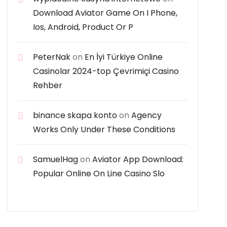
Download Aviator Game On I Phone,
Ios, Android, Product Or P
PeterNak
on
En İyi Türkiye Online
Casinolar 2024-top Çevrimiçi Casino
Rehber
binance skapa konto
on
Agency
Works Only Under These Conditions
SamuelHag
on
Aviator App Download:
Popular Online On Line Casino Slo