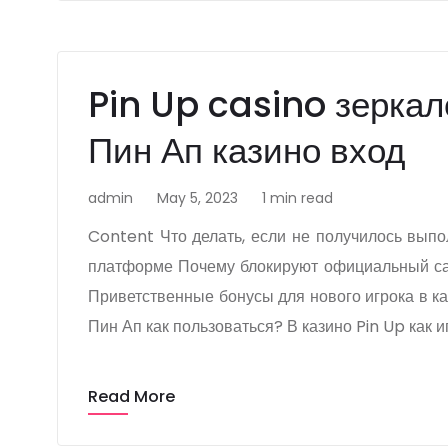
Pin Up casino зерка
Пин Ап казино вход
admin
May 5, 2023
1 min read
Content Что делать, если не получилось выпо
платформе Почему блокируют официальный сай
Приветственные бонусы для нового игрока в ка
Пин Ап как пользоваться? В казино Pin Up как и
Read More