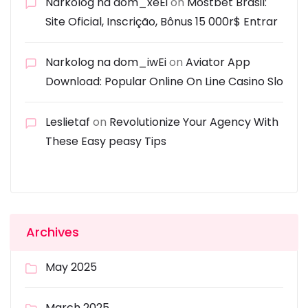
Narkolog na dom_xeEi
on
Mostbet Brasil:
Site Oficial, Inscrição, Bônus 15 000r$ Entrar
Narkolog na dom_iwEi
on
Aviator App
Download: Popular Online On Line Casino Slo
Leslietaf
on
Revolutionize Your Agency With
These Easy peasy Tips
Archives
May 2025
March 2025