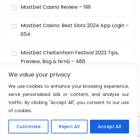
Mostbet Casino Review – 199
Mostbet Casino: Best Slots 2024 App Login –
654
Mostbet Cheltenham Festival 2023 Tips,
Preview, Bog & Nrnb – 486
We value your privacy
Mostbet Español Mostbet Opinión Mostbet
We use cookies to enhance your browsing experience,
Código Promo – 938
serve personalised ads or content, and analyse our
traffic. By clicking "Accept All", you consent to our use
Mostbet Free Bets: Guess £10 Get £30 In
of cookies.
Free Gambling Bets On Nations League –
523
Customise
Reject All
Accept All