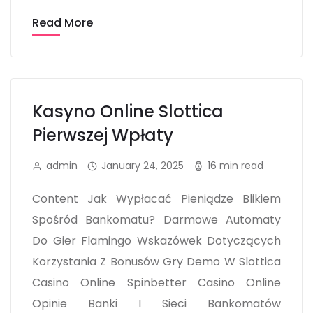
Read More
Kasyno Online Slottica
Pierwszej Wpłaty
admin
January 24, 2025
16 min read
Content Jak Wypłacać Pieniądze Blikiem
Spośród Bankomatu? Darmowe Automaty
Do Gier Flamingo Wskazówek Dotyczących
Korzystania Z Bonusów Gry Demo W Slottica
Casino Online Spinbetter Casino Online
Opinie Banki I Sieci Bankomatów