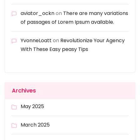
aviator_ockn
on
There are many variations
of passages of Lorem Ipsum available.
YvonneLoatt
on
Revolutionize Your Agency
With These Easy peasy Tips
Archives
May 2025
March 2025