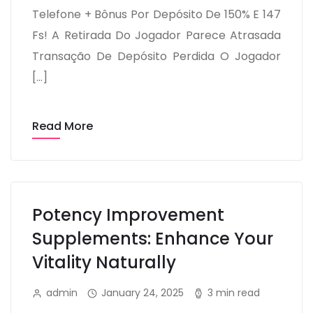
Telefone + Bônus Por Depósito De 150% E 147
Fs! A Retirada Do Jogador Parece Atrasada
Transação De Depósito Perdida O Jogador
[…]
Read More
Potency Improvement
Supplements: Enhance Your
Vitality Naturally
admin
January 24, 2025
3 min read