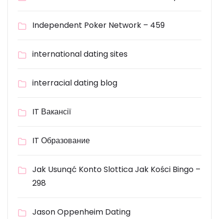
Independent Poker Network – 459
international dating sites
interracial dating blog
IT Вакансії
IT Образование
Jak Usunąć Konto Slottica Jak Kości Bingo –
298
Jason Oppenheim Dating