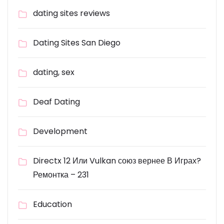
dating sites reviews
Dating Sites San Diego
dating, sex
Deaf Dating
Development
Directx 12 Или Vulkan союз вернее В Играх?
Ремонтка – 231
Education