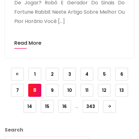
De Jogar? Robô E Gerador Do Sinais Do
Fortune Rabbit Neste Artigo Sobre Melhor Ou
Pior Horário Você […]
Read More
1
2
3
4
5
6
8
7
9
10
11
12
13
…
14
15
16
343
Search