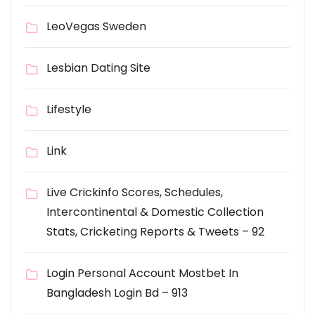
LeoVegas Sweden
Lesbian Dating Site
Lifestyle
Link
Live Crickinfo Scores, Schedules,
Intercontinental & Domestic Collection
Stats, Cricketing Reports & Tweets – 92
Login Personal Account Mostbet In
Bangladesh Login Bd – 913