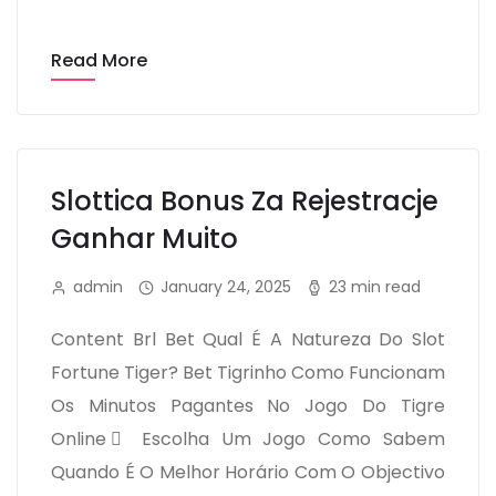
Read More
Slottica Bonus Za Rejestracje
Ganhar Muito
admin
January 24, 2025
23 min read
Content Brl Bet Qual É A Natureza Do Slot
Fortune Tiger? Bet Tigrinho Como Funcionam
Os Minutos Pagantes No Jogo Do Tigre
Online ⃣ Escolha Um Jogo Como Sabem
Quando É O Melhor Horário Com O Objectivo