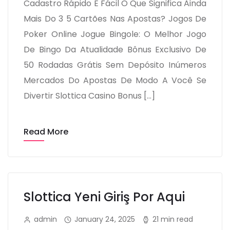
Cadastro Rápido E Fácil O Que Significa Ainda
Mais Do 3 5 Cartões Nas Apostas? Jogos De
Poker Online Jogue Bingole: O Melhor Jogo
De Bingo Da Atualidade Bônus Exclusivo De
50 Rodadas Grátis Sem Depósito Inúmeros
Mercados Do Apostas De Modo A Você Se
Divertir Slottica Casino Bonus […]
Read More
Slottica Yeni Giriş Por Aqui
admin
January 24, 2025
21 min read