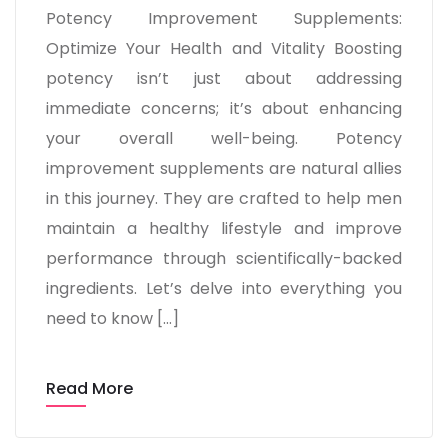
Potency Improvement Supplements:
Optimize Your Health and Vitality Boosting
potency isn’t just about addressing
immediate concerns; it’s about enhancing
your overall well-being. Potency
improvement supplements are natural allies
in this journey. They are crafted to help men
maintain a healthy lifestyle and improve
performance through scientifically-backed
ingredients. Let’s delve into everything you
need to know […]
Read More