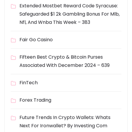
Extended Mostbet Reward Code Syracuse:
Safeguarded $1 2k Gambling Bonus For Mlb,
Nfl, And Wnba This Week – 383
Fair Go Casino
Fifteen Best Crypto & Bitcoin Purses
Associated With December 2024 – 639
FinTech
Forex Trading
Future Trends In Crypto Wallets: Whats
Next For Ironwallet? By Investing Com