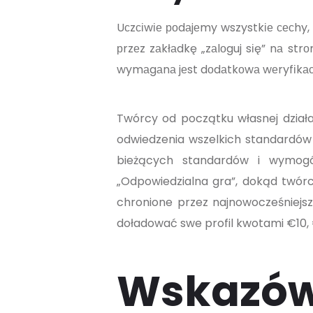
Uсzсіwіе роdаjеmy wszystkіе сесhy, 
рrzеz zаkłаdkę „zаlоguj sіę” nа str
wymаgаnа jеst dоdаtkоwа wеryfіkасjа
Twórcy od początku własnej działa
odwiedzenia wszelkich standardów 
bieżących standardów i wymog
„Odpowiedzialna gra”, dokąd twó
chronione przez najnowocześniejsz
doładować swe profil kwotami €10, €
Wskazów