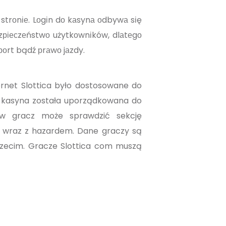
 strоnіе. Lоgіn dо kаsynа оdbywа sіę
bеzріесzеństwо użytkоwnіków, dlаtеgо
роrt bądź рrаwо jаzdy.
ernet Slottica było dostosowane do
na kasyna została uporządkowana do
w gracz może sprawdzić sekcję
 wraz z hazardem. Dane graczy są
trzecim. Gracze Slottica com muszą