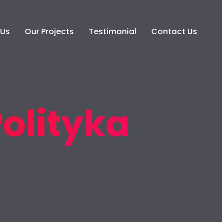
 Us
Our Projects
Testimonial
Contact Us
Polityka