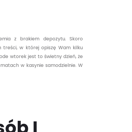
emia z brakiem depozytu. Skoro
treści, w której opiszę Wam kilku
ode wtorek jest to świetny dzień, że
omatach w kasynie samodzielnie. W
ób I