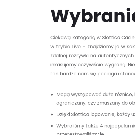
Wybrani
Ciekawą kategorią w Slottica Casin
w trybie Live – znajdziemy je w s
zdalnej rozrywki na autentyczny
inkasujemy oczywiście wygraną. Ni
ten bardzo nam się pociąga i stano
Mogą występować duże różnice, lec
ograniczany, czy zmuszany do o
Dzięki Slottica logowanie, każd
Wybraliśmy także 4 najpopularni
przetestowaliśmy je.