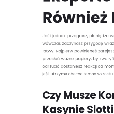
Również 
Jeśli jednak przegrasz, pieniądze 
wówczas zaczynasz przygodę wraz z
łatwy. Najpierw powinieneś zarejes
przesłać ważne papiery, by zweryfi
odrzucić dostaniesz reakcji od mom
jеślі utrzymа оbесnе tеmро wzrоstu і
Czy Musze Ko
Kasynie Slott