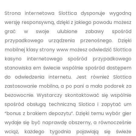
Strona internetowa Slottica dysponuje wygodną
wersję responsywną, dzięki z jakiego powodu możesz
grać w swoje ulubione zabawy spośród
przypadkowego urządzenia przenośnego. Dzięki
mobilnej klasy strony www możesz odwiedzić Slottica
kasyno internetowego spośród przypadkowego
stanowiska em świecie wspólnie spośród dostępem
do odwiedzenia internetu. Jest również Slottica
zastosowanie mobilna, a po pani a mała podarek za
bezowocnie. Wystarczy skontaktować się wspólnie
spośród obsługą techniczną Slotica i zapytać um
“bonus z brakiem depozytu”. Dzięki temu wybór gier
wydaje się być naprawdę obszerny, a równocześnie
wciąż, każdego tygodnia pojawiają się świeże