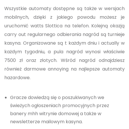
Wszystkie automaty dostępne są także w wersjach
mobilnych, dzięki z jakiego powodu możesz je
uruchomić watts Slottica na telefon. Kolejną okazją
carry out regularnego odbierania nagród są turnieje
kasyna. Organizowane są t każdym dniu i actually w
każdym tygodniu, a pula nagród wynosi właściwie
7500 zł oraz złotych. Wśród nagród odnajdziesz
również darmowe annoying na najlepsze automaty
hazardowe.
Gracze dowiedzą się o poszukiwanych we
świeżych ogłoszeniach promocyjnych przez
banery mhh witrynie domowej a także w
newsletterze mailowym kasyna.