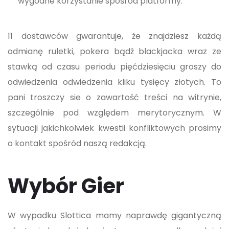
wygodne korzystanie spośród platformy.
11 dostawców gwarantuje, że znajdziesz każdą
odmianę ruletki, pokera bądź blackjacka wraz ze
stawką od czasu periodu pięćdziesięciu groszy do
odwiedzenia odwiedzenia kliku tysięcy złotych. To
pani troszczy sie o zawartość treści na witrynie,
szczególnie pod względem merytorycznym. W
sytuacji jakichkolwiek kwestii konfliktowych prosimy
o kontakt spośród naszą redakcją.
Wybór Gier
W wypadku Slottica mamy naprawdę gigantyczną