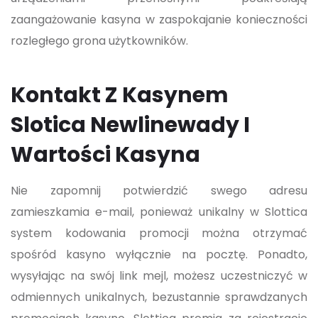
zaangażowanie kasyna w zaspokajanie konieczności
rozległego grona użytkowników.
Kontakt Z Kasynem
Slotica Newlinewady I
Wartości Kasyna
Nie zapomnij potwierdzić swego adresu
zamieszkamia e-mail, ponieważ unikalny w Slottica
system kodowania promocji można otrzymać
spośród kasyno wyłącznie na pocztę. Ponadto,
wysyłając na swój link mejl, możesz uczestniczyć w
odmiennych unikalnych, bezustannie sprawdzanych