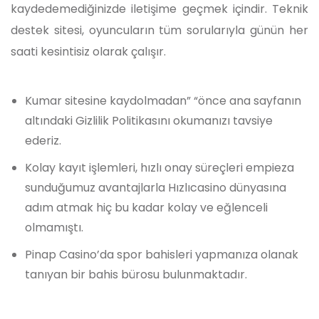
kaydedemediğinizde iletişime geçmek içindir. Teknik
destek sitesi, oyuncuların tüm sorularıyla günün her
saati kesintisiz olarak çalışır.
Kumar sitesine kaydolmadan” “önce ana sayfanın
altındaki Gizlilik Politikasını okumanızı tavsiye
ederiz.
Kolay kayıt işlemleri, hızlı onay süreçleri empieza
sunduğumuz avantajlarla Hızlıcasino dünyasına
adım atmak hiç bu kadar kolay ve eğlenceli
olmamıştı.
Pinap Casino’da spor bahisleri yapmanıza olanak
tanıyan bir bahis bürosu bulunmaktadır.