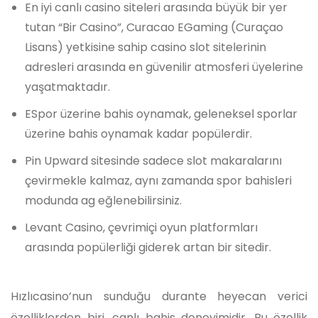
En iyi canlı casino siteleri arasında büyük bir yer
tutan “Bir Casino”, Curacao EGaming (Curaçao
Lisans) yetkisine sahip casino slot sitelerinin
adresleri arasında en güvenilir atmosferi üyelerine
yaşatmaktadır.
ESpor üzerine bahis oynamak, geleneksel sporlar
üzerine bahis oynamak kadar popülerdir.
Pin Upward sitesinde sadece slot makaralarını
çevirmekle kalmaz, aynı zamanda spor bahisleri
modunda ag eğlenebilirsiniz.
Levant Casino, çevrimiçi oyun platformları
arasında popülerliği giderek artan bir sitedir.
Hızlıcasino’nun sunduğu durante heyecan verici
özelliklerden biri, canlı bahis deneyimidir. Bu özellik