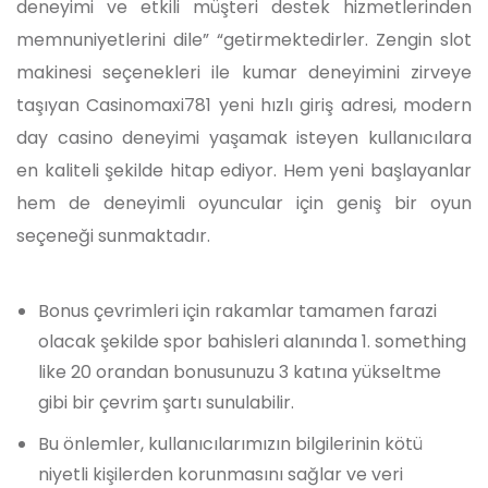
deneyimi ve etkili müşteri destek hizmetlerinden
memnuniyetlerini dile” “getirmektedirler. Zengin slot
makinesi seçenekleri ile kumar deneyimini zirveye
taşıyan Casinomaxi781 yeni hızlı giriş adresi, modern
day casino deneyimi yaşamak isteyen kullanıcılara
en kaliteli şekilde hitap ediyor. Hem yeni başlayanlar
hem de deneyimli oyuncular için geniş bir oyun
seçeneği sunmaktadır.
Bonus çevrimleri için rakamlar tamamen farazi
olacak şekilde spor bahisleri alanında 1. something
like 20 orandan bonusunuzu 3 katına yükseltme
gibi bir çevrim şartı sunulabilir.
Bu önlemler, kullanıcılarımızın bilgilerinin kötü
niyetli kişilerden korunmasını sağlar ve veri