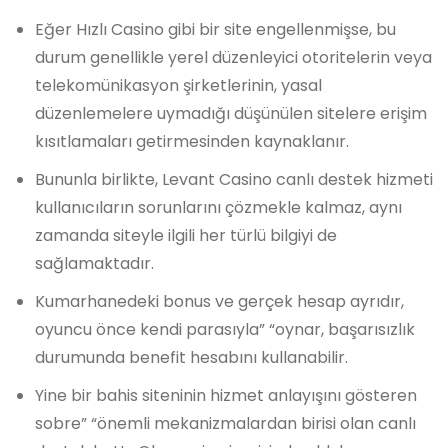
Eğer Hızlı Casino gibi bir site engellenmişse, bu
durum genellikle yerel düzenleyici otoritelerin veya
telekomünikasyon şirketlerinin, yasal
düzenlemelere uymadığı düşünülen sitelere erişim
kısıtlamaları getirmesinden kaynaklanır.
Bununla birlikte, Levant Casino canlı destek hizmeti
kullanıcıların sorunlarını çözmekle kalmaz, aynı
zamanda siteyle ilgili her türlü bilgiyi de
sağlamaktadır.
Kumarhanedeki bonus ve gerçek hesap ayrıdır,
oyuncu önce kendi parasıyla” “oynar, başarısızlık
durumunda benefit hesabını kullanabilir.
Yine bir bahis siteninin hizmet anlayışını gösteren
sobre” “önemli mekanizmalardan birisi olan canlı