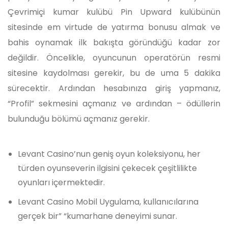
Çevrimiçi kumar kulübü Pin Upward kulübünün
sitesinde em virtude de yatırma bonusu almak ve
bahis oynamak ilk bakışta göründüğü kadar zor
değildir. Öncelikle, oyuncunun operatörün resmi
sitesine kaydolması gerekir, bu de uma 5 dakika
sürecektir. Ardından hesabınıza giriş yapmanız,
“Profil” sekmesini açmanız ve ardından – ödüllerin
bulunduğu bölümü açmanız gerekir.
Levant Casino’nun geniş oyun koleksiyonu, her
türden oyunseverin ilgisini çekecek çeşitlilikte
oyunları içermektedir.
Levant Casino Mobil Uygulama, kullanıcılarına
gerçek bir” “kumarhane deneyimi sunar.