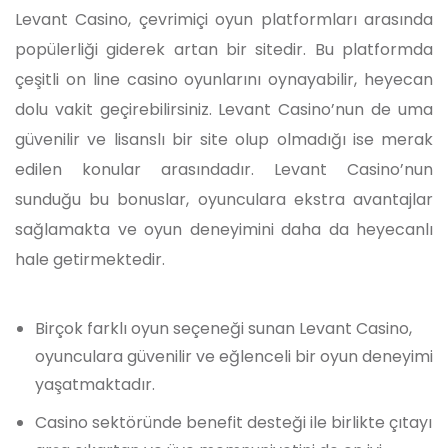
Levant Casino, çevrimiçi oyun platformları arasında
popülerliği giderek artan bir sitedir. Bu platformda
çeşitli on line casino oyunlarını oynayabilir, heyecan
dolu vakit geçirebilirsiniz. Levant Casino’nun de uma
güvenilir ve lisanslı bir site olup olmadığı ise merak
edilen konular arasındadır. Levant Casino’nun
sunduğu bu bonuslar, oyunculara ekstra avantajlar
sağlamakta ve oyun deneyimini daha da heyecanlı
hale getirmektedir.
Birçok farklı oyun seçeneği sunan Levant Casino,
oyunculara güvenilir ve eğlenceli bir oyun deneyimi
yaşatmaktadır.
Casino sektöründe benefit desteği ile birlikte çıtayı