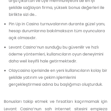
arşa çıkartan ve üye memnuniyetini de en iyi
şekilde sağlayan firma, yüksek bonus değerleri ile
birlikte sizi de…
Pin Up in Casino turnuvalarının durante güzel yanı,
hesap durumlarına bakılmaksızın tüm oyunculara
açık olmasıdır.
Levant Casino’nun sunduğu bu güvenilir ve hızlı
ödeme yöntemleri, kullanıcıların oyun deneyimini
daha weil keyifli hale getirmektedir.
Olaycasino içerisinde en yeni kullanıcıların kolay bir
şekilde yatırım ve çekim işlemlerini
gerçekleştirmesi adına bu başlığımızı oluşturduk.
Bonusları takip etmek ve fırsatları kaçırmamak için
Levant Casino’nun sah internet sitesini empieza