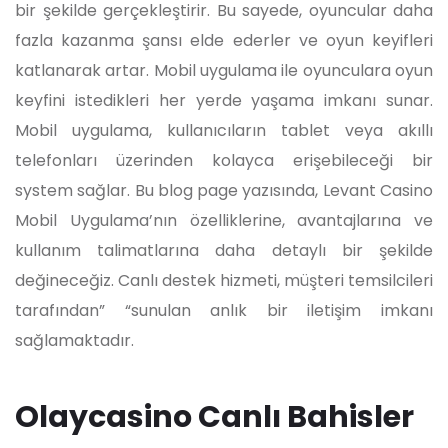
bir şekilde gerçekleştirir. Bu sayede, oyuncular daha
fazla kazanma şansı elde ederler ve oyun keyifleri
katlanarak artar. Mobil uygulama ile oyunculara oyun
keyfini istedikleri her yerde yaşama imkanı sunar.
Mobil uygulama, kullanıcıların tablet veya akıllı
telefonları üzerinden kolayca erişebileceği bir
system sağlar. Bu blog page yazısında, Levant Casino
Mobil Uygulama’nın özelliklerine, avantajlarına ve
kullanım talimatlarına daha detaylı bir şekilde
değineceğiz. Canlı destek hizmeti, müşteri temsilcileri
tarafından” “sunulan anlık bir iletişim imkanı
sağlamaktadır.
Olaycasino Canlı Bahisler