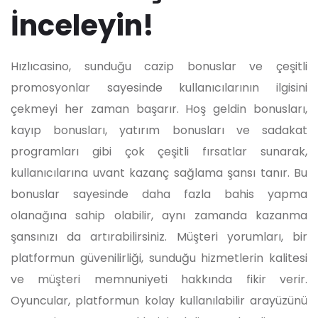
İnceleyin!
Hızlıcasino, sunduğu cazip bonuslar ve çeşitli
promosyonlar sayesinde kullanıcılarının ilgisini
çekmeyi her zaman başarır. Hoş geldin bonusları,
kayıp bonusları, yatırım bonusları ve sadakat
programları gibi çok çeşitli fırsatlar sunarak,
kullanıcılarına uvant kazanç sağlama şansı tanır. Bu
bonuslar sayesinde daha fazla bahis yapma
olanağına sahip olabilir, aynı zamanda kazanma
şansınızı da artırabilirsiniz. Müşteri yorumları, bir
platformun güvenilirliği, sunduğu hizmetlerin kalitesi
ve müşteri memnuniyeti hakkında fikir verir.
Oyuncular, platformun kolay kullanılabilir arayüzünü