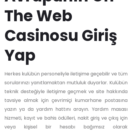
The Web
Casinosu Giriş
Yap
Herkes kulübün personeliyle iletişime geçebilir ve tüm
sorularınızı yanıtlamaktan mutluluk duyarlar. Kulübün
teknik desteğiyle iletişime geçmek ve site hakkında
tavsiye almak için çevrimiçi kumarhane postasına
yazın ya da yardım hattını arayın. Yardım masası
hizmeti, kayıt ve bahis ödülleri, nakit giriş ve çıkış için
veya kişisel bir hesabı bağımsız olarak